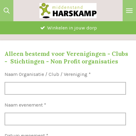
Ga
direct
naar
Winkelen in jouw dorp
de
hoofdinhoud
Alleen bestemd voor Verenigingen - Clubs
- Stichtingen - Non Profit organisaties
Naam Organisatie / Club / Vereniging *
Naam evenement *
Datum evenement *